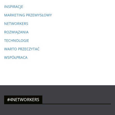
INSPIRACJE
MARKETING PRZEMYSŁOWY
NETWORKERS
ROZWIĄZANIA
TECHNOLOGIE
WARTO PRZECZYTAĆ
WSPÓŁPRACA
#4NETWORKERS