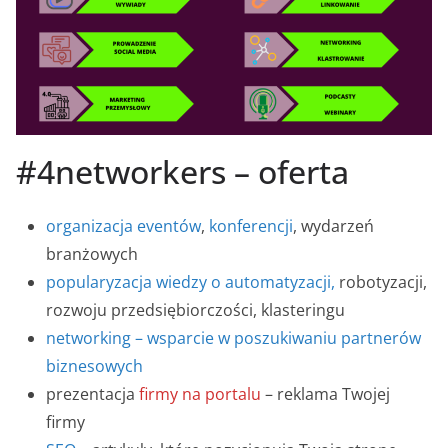
#4networkers – oferta
organizacja eventów
,
konferencji
, wydarzeń
branżowych
popularyzacja wiedzy o automatyzacji,
robotyzacji,
rozwoju przedsiębiorczości, klasteringu
networking – wsparcie w poszukiwaniu partnerów
biznesowych
prezentacja
firmy na portalu
– reklama Twojej
firmy