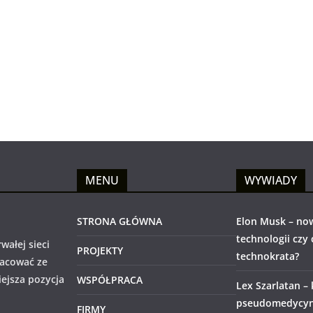
MENU
WYWIADY
STRONA GŁÓWNA
Elon Musk – no
technologii czy
wałej sieci
PROJEKTY
technokrata?
racować ze
iejsza pozycja
WSPÓŁPRACA
Lex Szarlatan –
pseudomedycyny
FIRMY