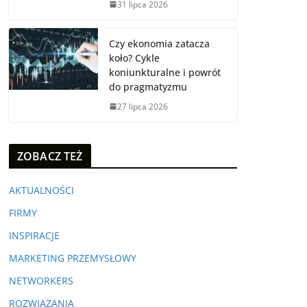
31 lipca 2026
Czy ekonomia zatacza
koło? Cykle
koniunkturalne i powrót
do pragmatyzmu
27 lipca 2026
ZOBACZ TEŻ
AKTUALNOŚCI
FIRMY
INSPIRACJE
MARKETING PRZEMYSŁOWY
NETWORKERS
ROZWIĄZANIA