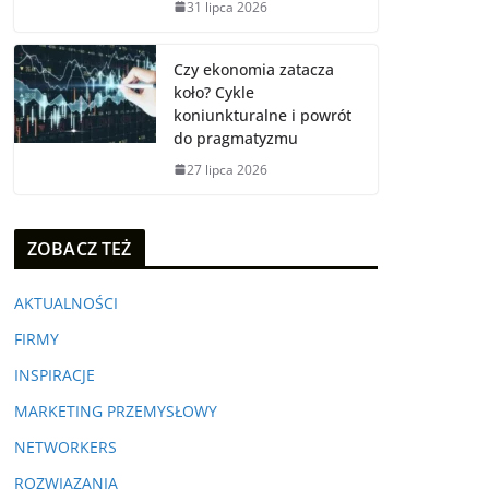
31 lipca 2026
Czy ekonomia zatacza
koło? Cykle
koniunkturalne i powrót
do pragmatyzmu
27 lipca 2026
ZOBACZ TEŻ
AKTUALNOŚCI
FIRMY
INSPIRACJE
MARKETING PRZEMYSŁOWY
NETWORKERS
ROZWIĄZANIA