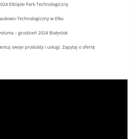
2024 Elbląski Park Technologiczny
Naukowo-Technologiczny w Ełku
oluma – grudzień 2024 Białystok
ntuj swoje produkty i usługi. Zapytaj o ofertę