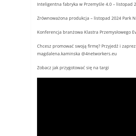
Inteligentna fabryka w Przemyśle 4.0 – listopad 
Zrównoważona produkcja – listopad 2024 Park 
Konferencja branżowa Klastra Przemysłowego Ev
Chcesz promować swoją firmę? Przyjedź i zapreze
magdalena.kaminska @4networkers.eu
Zobacz jak przygotować się na targi