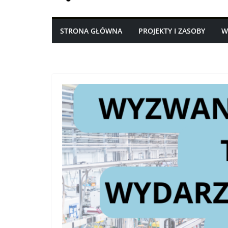
STRONA GŁÓWNA
PROJEKTY I ZASOBY
W