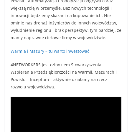
Powiślu. Automatyzacja i robotyzacja odgrywa coraz
większą rolę w przemyśle. Bez nowych technologii i
innowacji będziemy skazani na kupowanie ich. Nie
ominie nas drenaż inżynierów do innych województw,
wyludnienie regionu i brak perspektyw, tym bardziej, że
mamy naprawdę ciekawe firmy w województwie.
Warmia i Mazury – tu warto inwestować
4NETWORKERS jest członkiem Stowarzyszenia
Wspierania Przedsiębiorczości na Warmii, Mazurach i
Powiślu – Inceptum – aktywnie działamy na rzecz
rozwoju województwa.