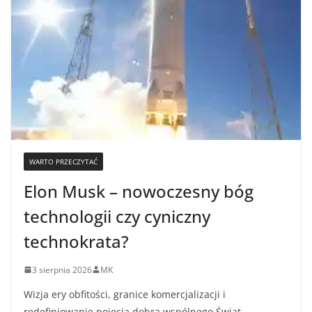
WARTO PRZECZYTAĆ
Elon Musk – nowoczesny bóg
technologii czy cyniczny
technokrata?
3 sierpnia 2026
MK
Wizja ery obfitości, granice komercjalizacji i
redefiniowanie pojęcia dobra wspólnego Świat