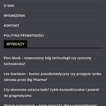
O NAS
WYDARZENIA
KONTAKT
POLITYKA PRYWATNOŚCI
WYWIADY
Elon Musk – nowoczesny bóg technologii czy cyniczny
technokrata?
Lex Szarlatan – koniec pseudomedycyny czy przejęcie rynku
zdrowia przez Big Pharma?
Czy ekonomia zatacza koło? Cykle koniunkturalne i powrót
do pragmatyzmu
Wyścig w kosmosie – nowa gorączka złota i geopolityczny