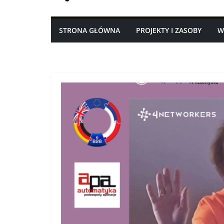
STRONA GŁÓWNA
PROJEKTY I ZASOBY
W