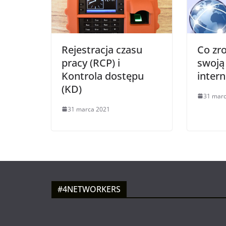
Rejestracja czasu
Co zr
pracy (RCP) i
swoją
Kontrola dostępu
intern
(KD)
31 mar
31 marca 2021
#4NETWORKERS