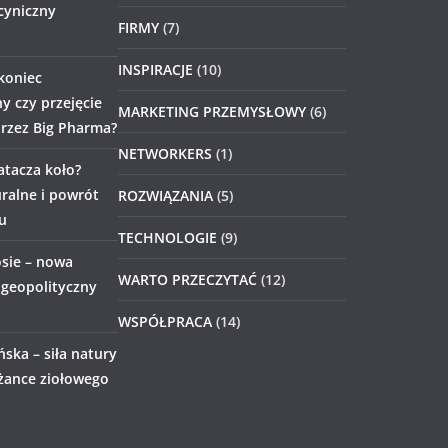
 cyniczny
FIRMY
(7)
INSPIRACJE
(10)
 koniec
 czy przejęcie
MARKETING PRZEMYSŁOWY
(6)
rzez Big Pharma?
NETWORKERS
(1)
atacza koło?
ralne i powrót
ROZWIĄZANIA
(5)
u
TECHNOLOGIE
(9)
sie – nowa
WARTO PRZECZYTAĆ
(12)
i geopolityczny
WSPÓŁPRACA
(14)
ńska – siła natury
iżance ziołowego