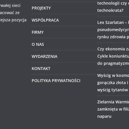
technologii czy
wałej sieci
PROJEKTY
technokrata?
racować ze
iejsza pozycja
WSPÓŁPRACA
Lex Szarlatan –
pseudomedycyny
FIRMY
rynku zdrowia p
O NAS
Czy ekonomia z
Cykle koniunktu
WYDARZENIA
do pragmatyzm
KONTAKT
Wyścig w kosmo
POLITYKA PRYWATNOŚCI
gorączka złota 
wyścig tytanów
Zielarnia Warmi
zamknięta w fil
naparu