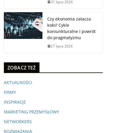
31 lipca 2026
Czy ekonomia zatacza
koło? Cykle
koniunkturalne i powrót
do pragmatyzmu
27 lipca 2026
ZOBACZ TEŻ
AKTUALNOŚCI
FIRMY
INSPIRACJE
MARKETING PRZEMYSŁOWY
NETWORKERS
ROZWIĄZANIA