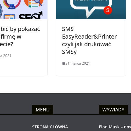
obić by pokazać
SMS
 firmę w
EasyReader&Printer
ecie?
czyli jak drukować
SMSy
ca 2021
31 marca 2021
MENU
WYWIADY
STRONA GŁÓWNA
Elon Musk – no