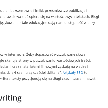
 głupie i bezsensowne filmiki, prześmiewcze publikacje i
 prawdziwa sieć opiera się na wartościowych tekstach. Blogi
y językowe, portale edukacyjne dają nam dostępność wiedzy
łów w internecie. Żeby dopasować wyszukiwane słowa
le skanują strony w poszukiwaniu wartościowych treści.
ęciami oraz materiałami filmowymi zyskują na wadze i
ia, dzięki czemu są częściej „klikane”.
Artykuły SEO
to
ritera teksty pozycjonują się na długi czas – czasem nawet
iting