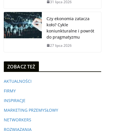
31 lipca 2026
Czy ekonomia zatacza
koło? Cykle
koniunkturalne i powrót
do pragmatyzmu
27 lipca 2026
ZOBACZ TEŻ
AKTUALNOŚCI
FIRMY
INSPIRACJE
MARKETING PRZEMYSŁOWY
NETWORKERS
ROZWIĄZANIA