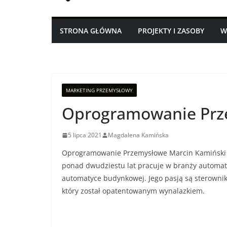
STRONA GŁÓWNA
PROJEKTY I ZASOBY
W
MARKETING PRZEMYSŁOWY
Oprogramowanie Prz
5 lipca 2021
Magdalena Kamińska
Oprogramowanie Przemysłowe Marcin Kamiński – O
ponad dwudziestu lat pracuje w branży automatyk
automatyce budynkowej. Jego pasją są sterowniki
który został opatentowanym wynalazkiem.