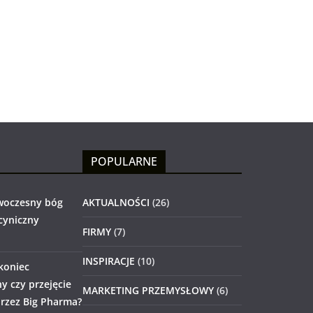
POPULARNE
woczesny bóg
AKTUALNOŚCI
(26)
 cyniczny
FIRMY
(7)
INSPIRACJE
(10)
 koniec
 czy przejęcie
MARKETING PRZEMYSŁOWY
(6)
rzez Big Pharma?