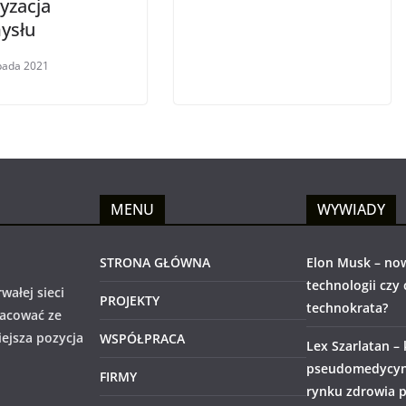
yzacja
ysłu
opada 2021
MENU
WYWIADY
STRONA GŁÓWNA
Elon Musk – no
technologii czy
wałej sieci
PROJEKTY
technokrata?
racować ze
iejsza pozycja
WSPÓŁPRACA
Lex Szarlatan –
pseudomedycyny
FIRMY
rynku zdrowia p