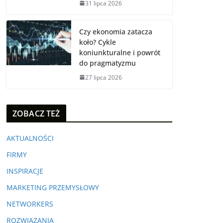
31 lipca 2026
Czy ekonomia zatacza
koło? Cykle
koniunkturalne i powrót
do pragmatyzmu
27 lipca 2026
ZOBACZ TEŻ
AKTUALNOŚCI
FIRMY
INSPIRACJE
MARKETING PRZEMYSŁOWY
NETWORKERS
ROZWIĄZANIA