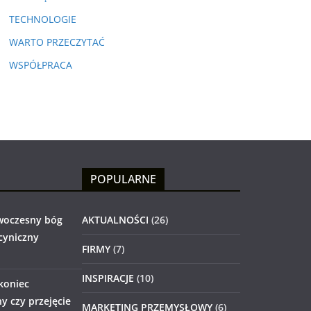
TECHNOLOGIE
WARTO PRZECZYTAĆ
WSPÓŁPRACA
POPULARNE
woczesny bóg
AKTUALNOŚCI
(26)
 cyniczny
FIRMY
(7)
INSPIRACJE
(10)
 koniec
 czy przejęcie
MARKETING PRZEMYSŁOWY
(6)