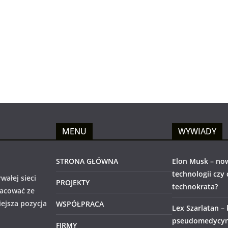
MENU
WYWIADY
STRONA GŁÓWNA
Elon Musk – no
technologii czy
wałej sieci
PROJEKTY
technokrata?
racować ze
iejsza pozycja
WSPÓŁPRACA
Lex Szarlatan –
pseudomedycyny
FIRMY