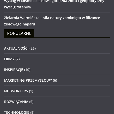
Wyścig w kosmosie – nowa gorączka złota i geopolityczny
wyścig tytanów
Zielarnia Warmińska – siła natury zamknięta w filiżance
ziołowego naparu
POPULARNE
AKTUALNOŚCI
(26)
FIRMY
(7)
INSPIRACJE
(10)
MARKETING PRZEMYSŁOWY
(6)
NETWORKERS
(1)
ROZWIĄZANIA
(5)
TECHNOLOGIE
(9)