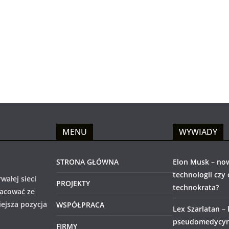
MENU
WYWIADY
STRONA GŁÓWNA
Elon Musk – no
technologii czy
wałej sieci
PROJEKTY
technokrata?
racować ze
iejsza pozycja
WSPÓŁPRACA
Lex Szarlatan –
pseudomedycyny
FIRMY