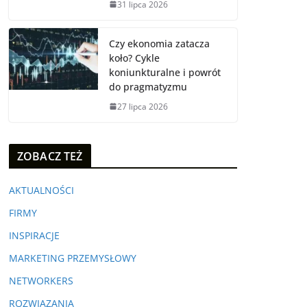
31 lipca 2026
Czy ekonomia zatacza
koło? Cykle
koniunkturalne i powrót
do pragmatyzmu
27 lipca 2026
ZOBACZ TEŻ
AKTUALNOŚCI
FIRMY
INSPIRACJE
MARKETING PRZEMYSŁOWY
NETWORKERS
ROZWIĄZANIA