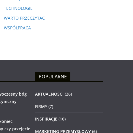
TECHNOLOGIE
WARTO PRZECZYTAĆ
WSPÓŁPRACA
POPULARNE
woczesny bóg
AKTUALNOŚCI
(26)
 cyniczny
FIRMY
(7)
INSPIRACJE
(10)
 koniec
 czy przejęcie
MARKETING PRZEMYSŁOWY
(6)