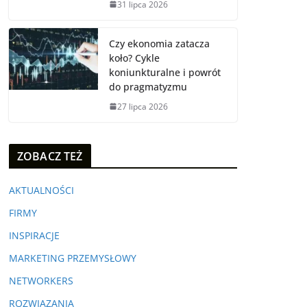
31 lipca 2026
Czy ekonomia zatacza
koło? Cykle
koniunkturalne i powrót
do pragmatyzmu
27 lipca 2026
ZOBACZ TEŻ
AKTUALNOŚCI
FIRMY
INSPIRACJE
MARKETING PRZEMYSŁOWY
NETWORKERS
ROZWIĄZANIA