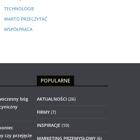
TECHNOLOGIE
WARTO PRZECZYTAĆ
WSPÓŁPRACA
POPULARNE
woczesny bóg
AKTUALNOŚCI
(26)
 cyniczny
FIRMY
(7)
INSPIRACJE
(10)
 koniec
 czy przejęcie
MARKETING PRZEMYSŁOWY
(6)