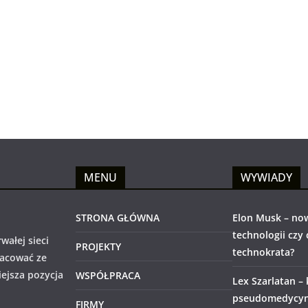
MENU
WYWIADY
STRONA GŁÓWNA
Elon Musk – no
technologii czy
wałej sieci
PROJEKTY
technokrata?
racować ze
iejsza pozycja
WSPÓŁPRACA
Lex Szarlatan –
pseudomedycyny
FIRMY