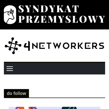
Przejdź
do
treści
do follow