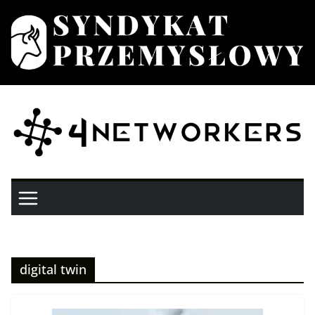
Przejdź
do
treści
digital twin