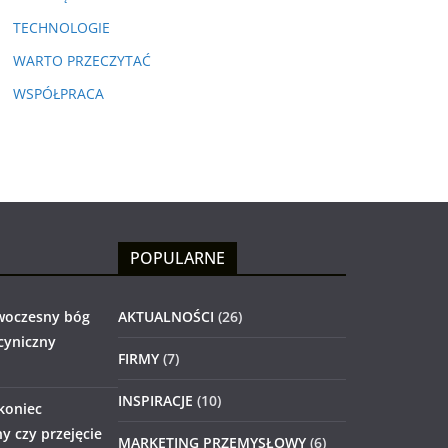
TECHNOLOGIE
WARTO PRZECZYTAĆ
WSPÓŁPRACA
POPULARNE
woczesny bóg
AKTUALNOŚCI
(26)
 cyniczny
FIRMY
(7)
INSPIRACJE
(10)
 koniec
 czy przejęcie
MARKETING PRZEMYSŁOWY
(6)