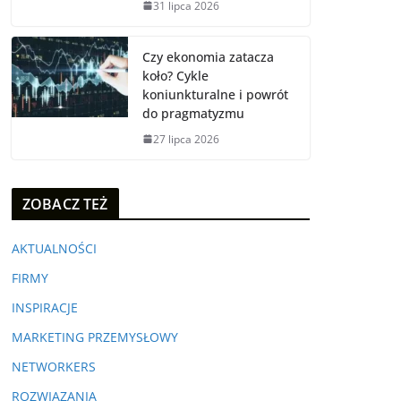
31 lipca 2026
Czy ekonomia zatacza
koło? Cykle
koniunkturalne i powrót
do pragmatyzmu
27 lipca 2026
ZOBACZ TEŻ
AKTUALNOŚCI
FIRMY
INSPIRACJE
MARKETING PRZEMYSŁOWY
NETWORKERS
ROZWIĄZANIA