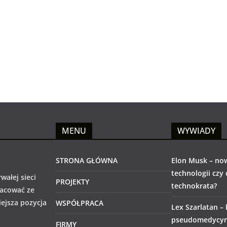
MENU
WYWIADY
STRONA GŁÓWNA
Elon Musk – no
technologii czy
wałej sieci
PROJEKTY
technokrata?
racować ze
iejsza pozycja
WSPÓŁPRACA
Lex Szarlatan –
pseudomedycyny
FIRMY