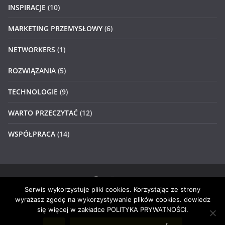
INSPIRACJE
(10)
MARKETING PRZEMYSŁOWY
(6)
NETWORKERS
(1)
ROZWIĄZANIA
(5)
TECHNOLOGIE
(9)
WARTO PRZECZYTAĆ
(12)
WSPÓŁPRACA
(14)
Serwis wykorzystuje pliki cookies. Korzystając ze strony
Prawa autorskie © 2026
#4networkers
. Wszystkie prawa
wyrażasz zgodę na wykorzystywanie plików cookies. dowiedz
zastrzeżone.
się więcej w zakładce POLITYKA PRYWATNOŚCI.
Motyw:
ColorMag
stworzony przez ThemeGrill. Wspierane