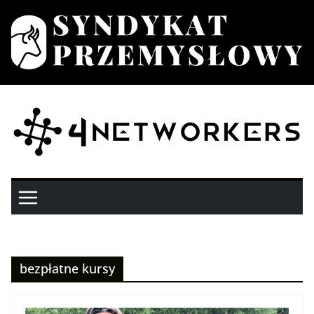
Przejdź
do
treści
bezpłatne kursy