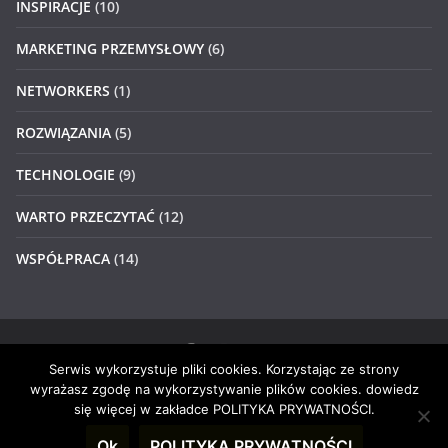
INSPIRACJE
(10)
MARKETING PRZEMYSŁOWY
(6)
NETWORKERS
(1)
ROZWIĄZANIA
(5)
TECHNOLOGIE
(9)
WARTO PRZECZYTAĆ
(12)
WSPÓŁPRACA
(14)
Serwis wykorzystuje pliki cookies. Korzystając ze strony
Prawa autorskie © 2026
#4networkers
. Wszystkie prawa
wyrażasz zgodę na wykorzystywanie plików cookies. dowiedz
zastrzeżone.
się więcej w zakładce POLITYKA PRYWATNOŚCI.
Motyw:
ColorMag
stworzony przez ThemeGrill. Wspierane
Ok
POLITYKA PRYWATNOŚCI