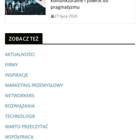
koniunkturalne i powrót do
pragmatyzmu
27 lipca 2026
ZOBACZ TEŻ
AKTUALNOŚCI
FIRMY
INSPIRACJE
MARKETING PRZEMYSŁOWY
NETWORKERS
ROZWIĄZANIA
TECHNOLOGIE
WARTO PRZECZYTAĆ
WSPÓŁPRACA