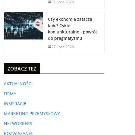
31 lipca 2026
Czy ekonomia zatacza
koło? Cykle
koniunkturalne i powrót
do pragmatyzmu
27 lipca 2026
ZOBACZ TEŻ
AKTUALNOŚCI
FIRMY
INSPIRACJE
MARKETING PRZEMYSŁOWY
NETWORKERS
ROZWIĄZANIA