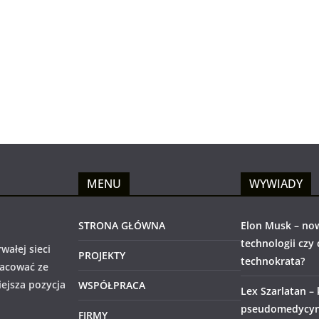
MENU
WYWIADY
STRONA GŁÓWNA
Elon Musk – no
technologii czy
wałej sieci
PROJEKTY
technokrata?
racować ze
iejsza pozycja
WSPÓŁPRACA
Lex Szarlatan –
pseudomedycyny
FIRMY