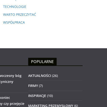
TECHNOLOGIE
WARTO PRZECZYTAĆ
WSPÓŁPRACA
POPULARNE
woczesny bóg
AKTUALNOŚCI
(26)
 cyniczny
FIRMY
(7)
INSPIRACJE
(10)
 koniec
 czy przejęcie
MARKETING PRZEMYSŁOWY
(6)