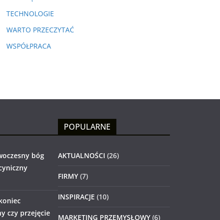
TECHNOLOGIE
WARTO PRZECZYTAĆ
WSPÓŁPRACA
POPULARNE
woczesny bóg
AKTUALNOŚCI
(26)
 cyniczny
FIRMY
(7)
INSPIRACJE
(10)
 koniec
 czy przejęcie
MARKETING PRZEMYSŁOWY
(6)