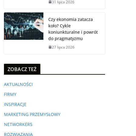
31 lipca 2026
Czy ekonomia zatacza
koło? Cykle
koniunkturalne i powrót
do pragmatyzmu
27 lipca 2026
ZOBACZ TEŻ
AKTUALNOŚCI
FIRMY
INSPIRACJE
MARKETING PRZEMYSŁOWY
NETWORKERS
ROZWIĄZANIA