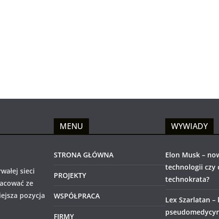
MENU
WYWIADY
STRONA GŁÓWNA
Elon Musk – no
technologii czy
wałej sieci
PROJEKTY
technokrata?
racować ze
iejsza pozycja
WSPÓŁPRACA
Lex Szarlatan –
pseudomedycyny
FIRMY