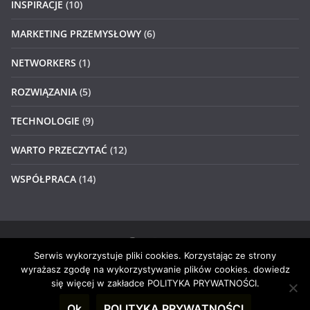
INSPIRACJE
(10)
MARKETING PRZEMYSŁOWY
(6)
NETWORKERS
(1)
ROZWIĄZANIA
(5)
TECHNOLOGIE
(9)
WARTO PRZECZYTAĆ
(12)
WSPÓŁPRACA
(14)
Serwis wykorzystuje pliki cookies. Korzystając ze strony
Prawa autorskie © 2026
#4networkers
. Wszystkie prawa
wyrażasz zgodę na wykorzystywanie plików cookies. dowiedz
zastrzeżone.
się więcej w zakładce POLITYKA PRYWATNOŚCI.
Motyw:
ColorMag
stworzony przez ThemeGrill. Wspierane
Ok
POLITYKA PRYWATNOŚCI