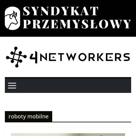
Przejdź
do
treści
roboty mobilne