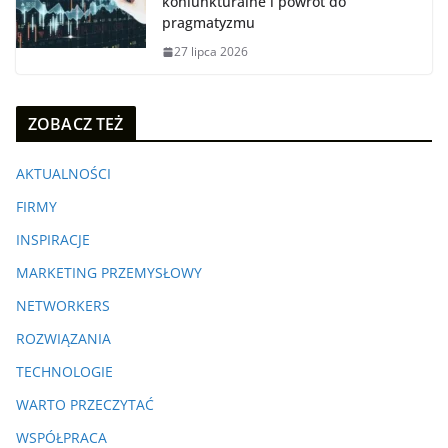
koniunkturalne i powrót do
pragmatyzmu
27 lipca 2026
ZOBACZ TEŻ
AKTUALNOŚCI
FIRMY
INSPIRACJE
MARKETING PRZEMYSŁOWY
NETWORKERS
ROZWIĄZANIA
TECHNOLOGIE
WARTO PRZECZYTAĆ
WSPÓŁPRACA