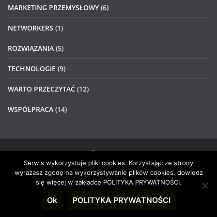
MARKETING PRZEMYSŁOWY
(6)
NETWORKERS
(1)
ROZWIĄZANIA
(5)
TECHNOLOGIE
(9)
WARTO PRZECZYTAĆ
(12)
WSPÓŁPRACA
(14)
Serwis wykorzystuje pliki cookies. Korzystając ze strony
Prawa autorskie © 2026
#4networkers
. Wszystkie prawa
wyrażasz zgodę na wykorzystywanie plików cookies. dowiedz
zastrzeżone.
się więcej w zakładce POLITYKA PRYWATNOŚCI.
Motyw:
ColorMag
stworzony przez ThemeGrill. Wspierane
Ok
POLITYKA PRYWATNOŚCI
przez
WordPress
.