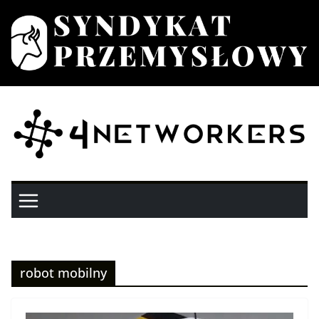
Przejdź
do
treści
robot mobilny