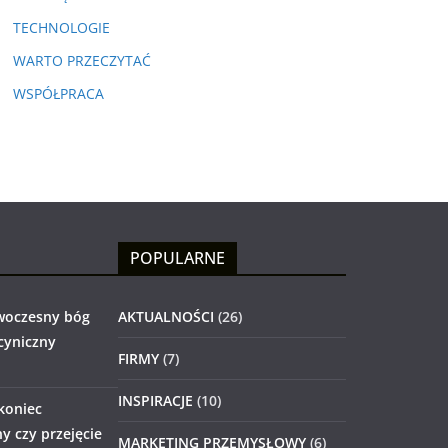
TECHNOLOGIE
WARTO PRZECZYTAĆ
WSPÓŁPRACA
POPULARNE
woczesny bóg
AKTUALNOŚCI
(26)
 cyniczny
FIRMY
(7)
INSPIRACJE
(10)
 koniec
 czy przejęcie
MARKETING PRZEMYSŁOWY
(6)