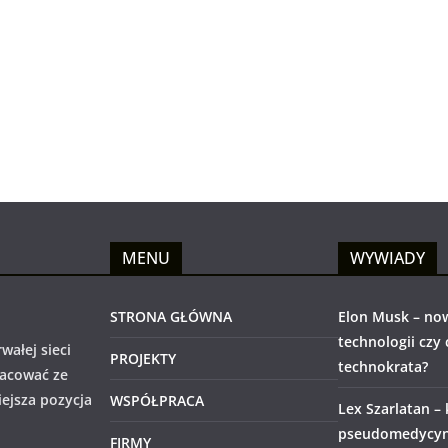
MENU
WYWIADY
STRONA GŁÓWNA
Elon Musk – no
technologii czy
wałej sieci
PROJEKTY
technokrata?
racować ze
iejsza pozycja
WSPÓŁPRACA
Lex Szarlatan –
pseudomedycyny
FIRMY