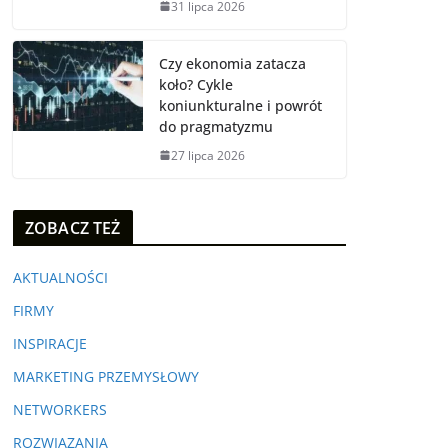
31 lipca 2026
Czy ekonomia zatacza
koło? Cykle
koniunkturalne i powrót
do pragmatyzmu
27 lipca 2026
ZOBACZ TEŻ
AKTUALNOŚCI
FIRMY
INSPIRACJE
MARKETING PRZEMYSŁOWY
NETWORKERS
ROZWIĄZANIA