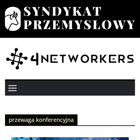
Przejdź
do
treści
przewaga konferencyjna