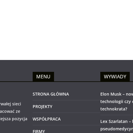
MENU
WYWIADY
STRONA GŁÓWNA
Elon Musk – no
technologii czy
wałej sieci
PROJEKTY
technokrata?
racować ze
iejsza pozycja
WSPÓŁPRACA
Lex Szarlatan –
pseudomedycyny
FIRMY