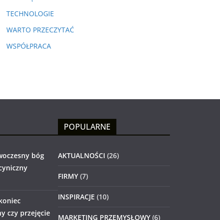
TECHNOLOGIE
WARTO PRZECZYTAĆ
WSPÓŁPRACA
POPULARNE
woczesny bóg
AKTUALNOŚCI
(26)
 cyniczny
FIRMY
(7)
INSPIRACJE
(10)
 koniec
 czy przejęcie
MARKETING PRZEMYSŁOWY
(6)