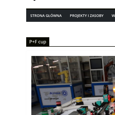
STRONA GŁÓWNA
PROJEKTY I ZASOBY
W
P+F cup