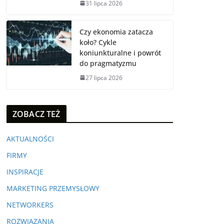
31 lipca 2026
Czy ekonomia zatacza
koło? Cykle
koniunkturalne i powrót
do pragmatyzmu
27 lipca 2026
ZOBACZ TEŻ
AKTUALNOŚCI
FIRMY
INSPIRACJE
MARKETING PRZEMYSŁOWY
NETWORKERS
ROZWIĄZANIA