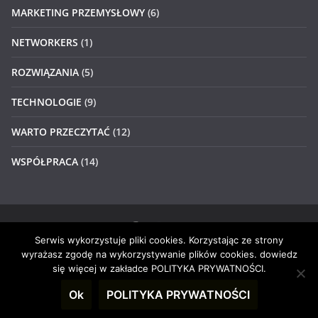
MARKETING PRZEMYSŁOWY
(6)
NETWORKERS
(1)
ROZWIĄZANIA
(5)
TECHNOLOGIE
(9)
WARTO PRZECZYTAĆ
(12)
WSPÓŁPRACA
(14)
Serwis wykorzystuje pliki cookies. Korzystając ze strony
Prawa autorskie © 2026
#4networkers
. Wszystkie prawa
wyrażasz zgodę na wykorzystywanie plików cookies. dowiedz
zastrzeżone.
się więcej w zakładce POLITYKA PRYWATNOŚCI.
Motyw:
ColorMag
stworzony przez ThemeGrill. Wspierane
Ok
POLITYKA PRYWATNOŚCI
przez
WordPress
.