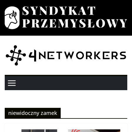
Przejdź
do
treści
niewidoczny zamek