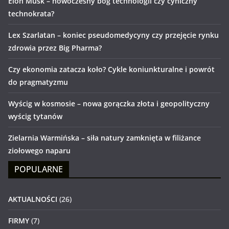
Elon Musk – nowoczesny bóg technologii czy cyniczny
technokrata?
Lex Szarlatan – koniec pseudomedycyny czy przejęcie rynku
zdrowia przez Big Pharma?
Czy ekonomia zatacza koło? Cykle koniunkturalne i powrót
do pragmatyzmu
Wyścig w kosmosie – nowa gorączka złota i geopolityczny
wyścig tytanów
Zielarnia Warmińska – siła natury zamknięta w filiżance
ziołowego naparu
POPULARNE
AKTUALNOŚCI
(26)
FIRMY
(7)