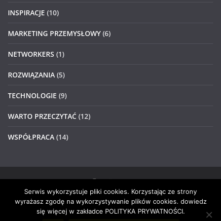
INSPIRACJE
(10)
MARKETING PRZEMYSŁOWY
(6)
NETWORKERS
(1)
ROZWIĄZANIA
(5)
TECHNOLOGIE
(9)
WARTO PRZECZYTAĆ
(12)
WSPÓŁPRACA
(14)
Serwis wykorzystuje pliki cookies. Korzystając ze strony
Prawa autorskie © 2026
#4networkers
. Wszystkie prawa
wyrażasz zgodę na wykorzystywanie plików cookies. dowiedz
zastrzeżone.
się więcej w zakładce POLITYKA PRYWATNOŚCI.
Motyw:
ColorMag
stworzony przez ThemeGrill. Wspierane