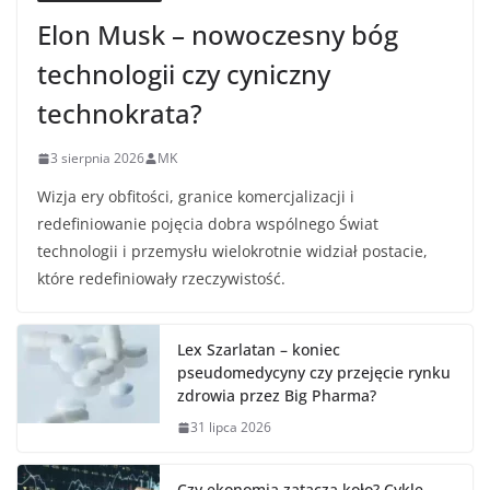
Elon Musk – nowoczesny bóg
technologii czy cyniczny
technokrata?
3 sierpnia 2026
MK
Wizja ery obfitości, granice komercjalizacji i
redefiniowanie pojęcia dobra wspólnego Świat
technologii i przemysłu wielokrotnie widział postacie,
które redefiniowały rzeczywistość.
Lex Szarlatan – koniec
pseudomedycyny czy przejęcie rynku
zdrowia przez Big Pharma?
31 lipca 2026
Czy ekonomia zatacza koło? Cykle