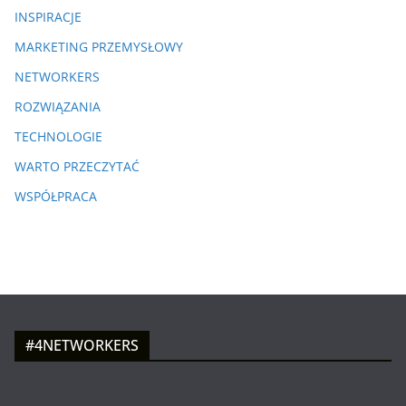
INSPIRACJE
MARKETING PRZEMYSŁOWY
NETWORKERS
ROZWIĄZANIA
TECHNOLOGIE
WARTO PRZECZYTAĆ
WSPÓŁPRACA
#4NETWORKERS