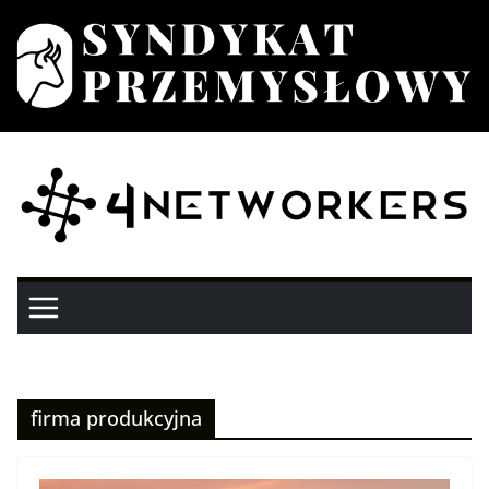
Przejdź
do
treści
firma produkcyjna