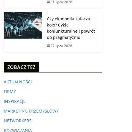
31 lipca 2026
Czy ekonomia zatacza
koło? Cykle
koniunkturalne i powrót
do pragmatyzmu
27 lipca 2026
ZOBACZ TEŻ
AKTUALNOŚCI
FIRMY
INSPIRACJE
MARKETING PRZEMYSŁOWY
NETWORKERS
ROZWIĄZANIA