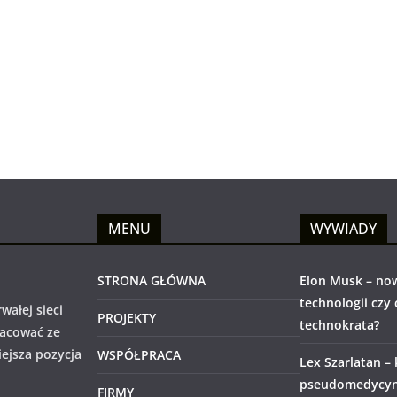
MENU
WYWIADY
STRONA GŁÓWNA
Elon Musk – no
technologii czy
wałej sieci
PROJEKTY
technokrata?
racować ze
iejsza pozycja
WSPÓŁPRACA
Lex Szarlatan –
pseudomedycyny
FIRMY