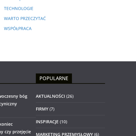
TECHNOLOGIE
WARTO PRZECZYTAĆ
WSPÓŁPRACA
POPULARNE
woczesny bóg
AKTUALNOŚCI
(26)
 cyniczny
FIRMY
(7)
INSPIRACJE
(10)
 koniec
 czy przejęcie
MARKETING PRZEMYSŁOWY
(6)