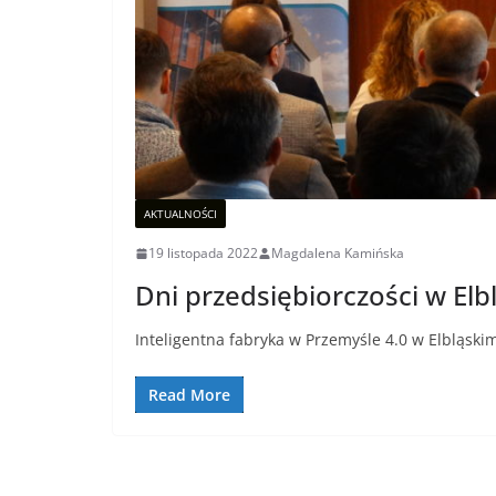
AKTUALNOŚCI
19 listopada 2022
Magdalena Kamińska
Dni przedsiębiorczości w El
Inteligentna fabryka w Przemyśle 4.0 w Elbląsk
Read More