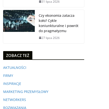
31 lipca 2026
Czy ekonomia zatacza
koło? Cykle
koniunkturalne i powrót
do pragmatyzmu
27 lipca 2026
ZOBACZ TEŻ
AKTUALNOŚCI
FIRMY
INSPIRACJE
MARKETING PRZEMYSŁOWY
NETWORKERS
ROZWIĄZANIA