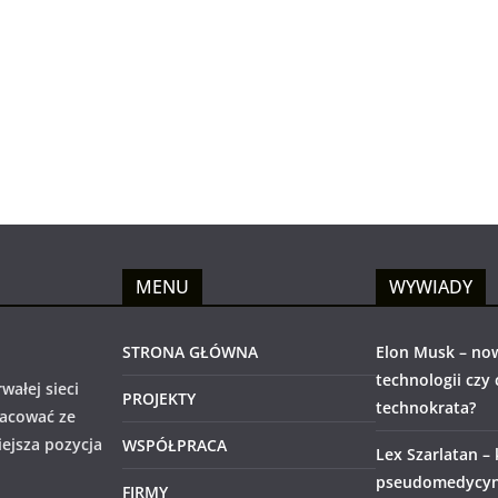
MENU
WYWIADY
STRONA GŁÓWNA
Elon Musk – no
technologii czy
wałej sieci
PROJEKTY
technokrata?
racować ze
iejsza pozycja
WSPÓŁPRACA
Lex Szarlatan –
pseudomedycyny
FIRMY