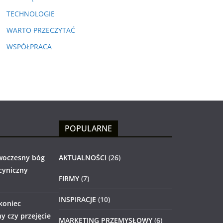
TECHNOLOGIE
WARTO PRZECZYTAĆ
WSPÓŁPRACA
POPULARNE
woczesny bóg
AKTUALNOŚCI
(26)
 cyniczny
FIRMY
(7)
INSPIRACJE
(10)
 koniec
 czy przejęcie
MARKETING PRZEMYSŁOWY
(6)