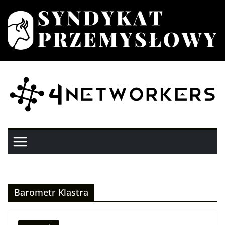
Przejdź
do
treści
Barometr Klastra