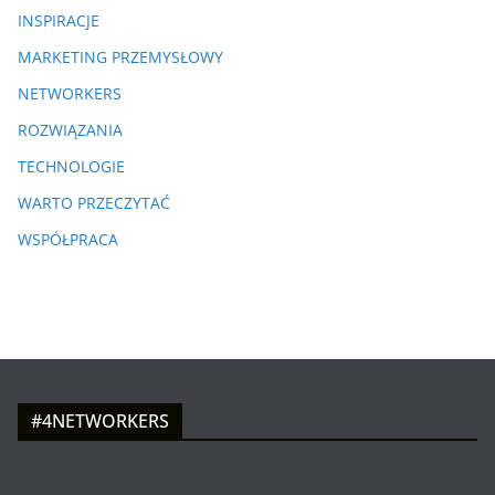
INSPIRACJE
MARKETING PRZEMYSŁOWY
NETWORKERS
ROZWIĄZANIA
TECHNOLOGIE
WARTO PRZECZYTAĆ
WSPÓŁPRACA
#4NETWORKERS