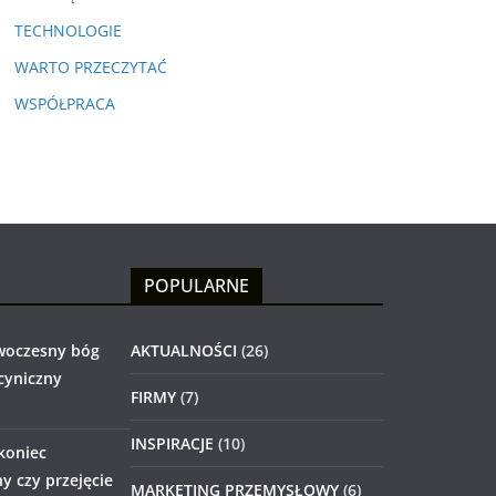
TECHNOLOGIE
WARTO PRZECZYTAĆ
WSPÓŁPRACA
POPULARNE
woczesny bóg
AKTUALNOŚCI
(26)
 cyniczny
FIRMY
(7)
INSPIRACJE
(10)
 koniec
 czy przejęcie
MARKETING PRZEMYSŁOWY
(6)