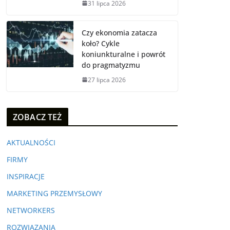
31 lipca 2026
Czy ekonomia zatacza
koło? Cykle
koniunkturalne i powrót
do pragmatyzmu
27 lipca 2026
ZOBACZ TEŻ
AKTUALNOŚCI
FIRMY
INSPIRACJE
MARKETING PRZEMYSŁOWY
NETWORKERS
ROZWIĄZANIA