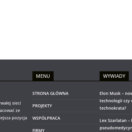
MENU
WYWIADY
STRONA GŁÓWNA
Elon Musk – no
technologii czy
wałej sieci
PROJEKTY
technokrata?
racować ze
iejsza pozycja
WSPÓŁPRACA
Lex Szarlatan –
pseudomedycyny
FIRMY