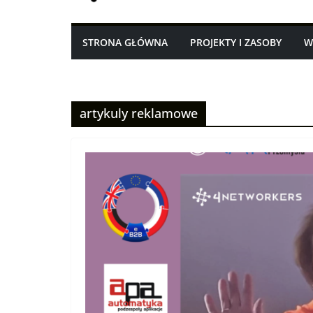
STRONA GŁÓWNA
PROJEKTY I ZASOBY
W
artykuly reklamowe