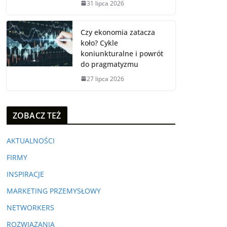
31 lipca 2026
Czy ekonomia zatacza
koło? Cykle
koniunkturalne i powrót
do pragmatyzmu
27 lipca 2026
ZOBACZ TEŻ
AKTUALNOŚCI
FIRMY
INSPIRACJE
MARKETING PRZEMYSŁOWY
NETWORKERS
ROZWIĄZANIA