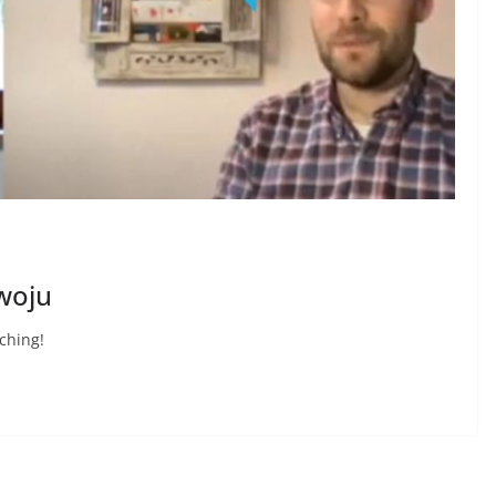
woju
ching!