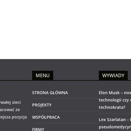
MENU
WYWIADY
STRONA GŁÓWNA
Elon Musk – no
technologii czy
wałej sieci
PROJEKTY
technokrata?
racować ze
iejsza pozycja
WSPÓŁPRACA
Lex Szarlatan –
pseudomedycyny
FIRMY