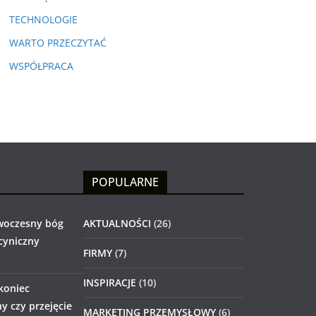
TECHNOLOGIE
WARTO PRZECZYTAĆ
WSPÓŁPRACA
POPULARNE
woczesny bóg
AKTUALNOŚCI
(26)
 cyniczny
FIRMY
(7)
INSPIRACJE
(10)
 koniec
 czy przejęcie
MARKETING PRZEMYSŁOWY
(6)